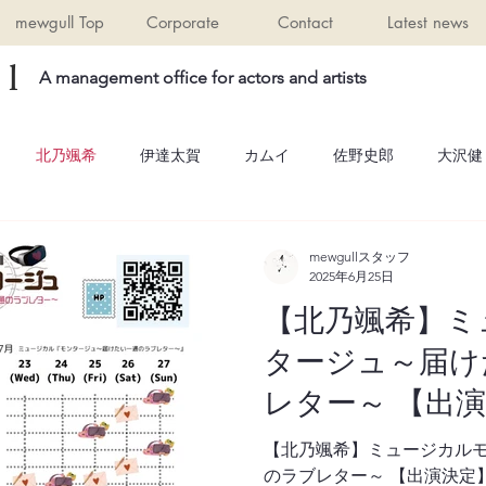
mewgull Top
Corporate
Contact
Latest news
l
A management office for actors and artists
北乃颯希
伊達太賀
カムイ
佐野史郎
大沢健
mewgullスタッフ
2025年6月25日
【北乃颯希】ミ
タージュ～届け
レター～ 【出
山アキラ役
【北乃颯希】ミュージカル
のラブレター～ 【出演決定