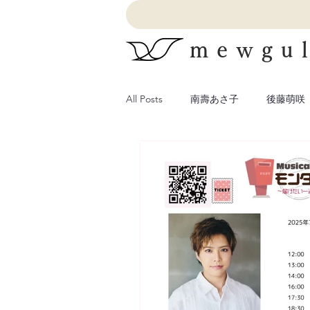
mewgul
All Posts
南壽あさ子
後藤萌咲