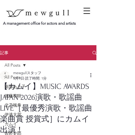
mewgull
A management office for actors and artists
記事
All Posts
mewgullスタッフ
All Posts
5月9日
読了時間: 1分
【カムイ】MUSIC AWARDS
南壽あさ子
JAPAN 2026演歌・歌謡曲
後藤萌咲
北乃颯希
LIVE［最優秀演歌・歌謡曲
伊達太賀
楽曲賞 授賞式］にカムイ
カムイ
出演！
佐野史郎