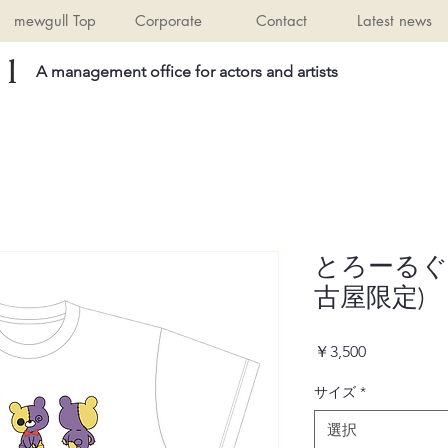
mewgull Top
Corporate
Contact
Latest news
l
A management office for actors and artists
とろーるぐ
古屋限定)
価
￥3,500
格
サイズ
*
選択