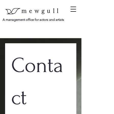
mewgull
A management office for actors and artists
Conta
ct