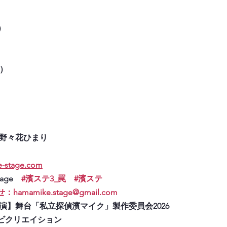
）
/）
 野々花ひまり
-stage.com
tage　
#濱ステ3_罠
#濱ステ
amike.stage@gmail.com
演】舞台「私立探偵濱マイク」製作委員会2026
ビクリエイション