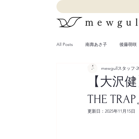
mewgul
All Posts
南壽あさ子
後藤萌咲
mewgullスタッフ
2
【大沢健
THE T
更新日：
2025年11月15日