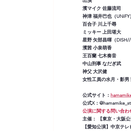
出演
濱マイク 佐藤流司
神津 福井巴也（UNiFY
百合子 川上千尋
ミッキー 上田堪大
星野 矢部昌暉（DISH/
濱茜 小泉萌香
王百蘭 七木奏音
中山刑事 なだぎ武
神父 大沢健
女性工員の水月・影男
公式サイト：
hamamike
公式X：@hamamike_s
公演に関する問い合わせ：ham
主催： 【東京・大阪公
【愛知公演】中京テレ