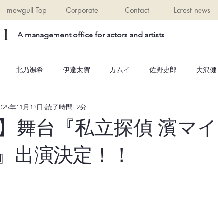
mewgull Top
Corporate
Contact
Latest news
l
A management office for actors and artists
北乃颯希
伊達太賀
カムイ
佐野史郎
大沢健
025年11月13日
読了時間: 2分
】舞台『私立探偵 濱マイク
RAP』出演決定！！