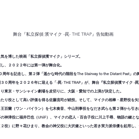
舞台『私立探偵 濱マイク -罠- THE TRAP』告知動画
人気を博した映画「私立探偵濱マイク」シリーズ。
演し、２０２２年には第一弾が舞台化。
年を記念し、第２弾「遥かな時代の階段をThe Stairway to the Distant Pas
周年を２０２６年に迎える「-罠- THE TRAP」が、舞台『私立探偵濱マイク -罠- 
より東京・サンシャイン劇場を皮切りに、大阪・愛知での上演が決定した。
たり役として高い評価を得る佐藤流司が続投。そして、マイクの相棒・星野役を矢部昌
、王百蘭（ワン・バイラン）を七木奏音、中山刑事役をなだき武らも第２弾から引き
の神津役に福井巴也（UNiF）、マイクの恋人・百合子役に川上千尋、物語の鍵と
（２役）に野々花ひまり、教会の神父役に大沢健といった若き実力派俳優を起用し、