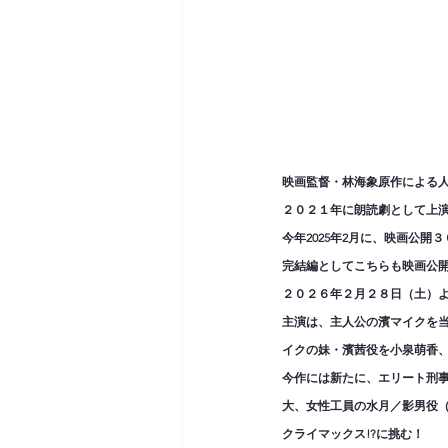
映画監督・林海象原作による
２０２１年に朗読劇として上
今年2025年2月に、映画公開３０周
完結編としてこちらも映画公開３０
２０２６年２月２８日（土）
主演は、主人公の濱マイクを当
イクの妹・濱茜役を小泉萌香
今作には新たに、エリート刑事
大、女性工員の水月／影男役
クライマックス!?に挑む！