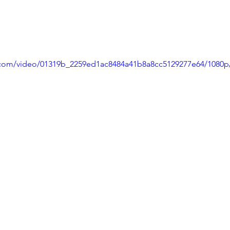
ic.com/video/01319b_2259ed1ac8484a41b8a8cc5129277e64/1080p