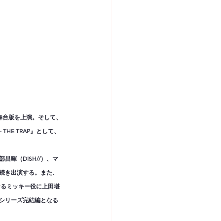
t」の舞台版を上演。そして、
THE TRAP』として、
暉（DISH//）、マ
続き出演する。また、
なるミッキー役に上田堪
シリーズ完結編となる