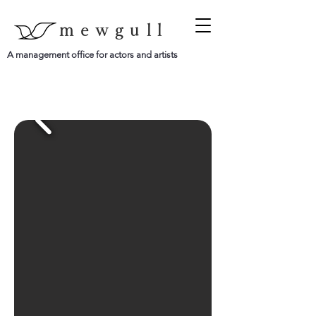
mewgull
A management office for actors and artists