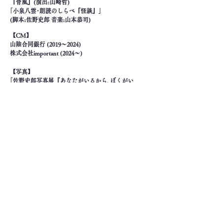
『骨風』(演出:山崎哲)

｢小泉八雲･朗読のしらべ『怪談』｣

(脚本:佐野史郎 音楽:山本恭司)
【CM】　

山陰合同銀行 (2019〜2024)

株式会社important (2024〜)
【写真】　

｢佐野史郎写真展『あなたがいるから､ぼくがい
る』｣

(フジフイルム・フォトサロン､島根県立美術館)

｢佐野史郎写真展『瞬間と一日』｣

(箱根彫刻の森美術館)

｢2024年箱根彫刻の森

フジサンケイグループ・カレンダー｣

(箱根彫刻の森美術館)
【CDﾘﾘｰｽ作品(代表作)】　

タイムスリップ

『たんすのなかにおくすり3つ

+〜the best of TIME SLIP〜』

Sanch『short movies』

ソロアルバム『君が好きだよ』

佐野史郎とライスカレー『佐野史郎とライスカレ