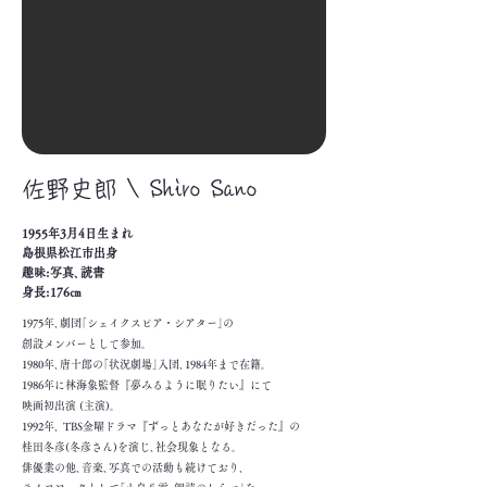
​佐野史郎 \ Shiro Sano
1955年3月4日生まれ
島根県松江市出身
趣味:写真､読書
身長:176㎝
1975年､劇団｢シェイクスピア・シアター｣の
創設メンバーとして参加｡
1980年､唐十郎の｢状況劇場｣入団､1984年まで在籍｡
1986年に林海象監督『夢みるように眠りたい』にて
映画初出演 (主演)｡
1992年､ TBS金曜ドラマ『ずっとあなたが好きだった』の
桂田冬彦(冬彦さん)を演じ､社会現象となる｡
俳優業の他､音楽､写真での活動も続けており､