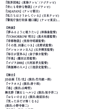
『限界団地』(東海テレヒﾞ/フジテレビ) 

『世にも奇妙な物語』(フジテレビ) 

『24JAPAN』(テレビ朝日)

『私たちはどうかしている』(日本テレビ)

『警視庁強行犯係 樋口顕』(テレビ東京)

『トッカイ〜不良債権特別回収部〜』(WOWOW)

【映画】　

『新聞記者/The Journalist』(Netflix)
『夢みるように眠りたい』(林海象監督)

『TOMORROW 明日』(黒木和雄監督)

『帝都物語』(実相寺昭雄監督)

『その男､凶暴につき』(北野武監督)

『ゲンセンカン主人』(石井輝男監督)

『毎日が夏休み』(金子修介監督)

『写楽』(篠田正浩監督)

『ゴジラ2000』(大河原孝夫監督)

『桃源郷の人々』(三池崇史監督)

『太陽』(アレクサンドル・ソクーロフ監督)

【舞台】　

『チーム・バチスタの栄光』(中村義洋監督)

JIS企画『月ﾉ光』(演出:竹内銃一郎)

『千年の愉楽』(若松孝二監督)

『マラカス』(演出:唐十郎)

『はやぶさ/HAYABUSA』(堤幸彦監督)

『春』(演出:山崎哲)

『オー！ファーザー』(藤井道人監督)

燐光群『漱石とへルン』(演出:坂手洋二)

『Fukushima 50』(若松節朗監督)
『おもいのまま』(演出:飴屋法水)

『笑った分だけ怖くなる』

(演出:小野寺修二)
