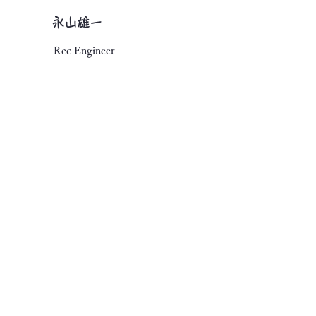
​永山雄一
Rec Engineer
​mewgull Latest news