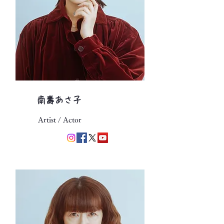
​南壽あさ子
Artist / Actor